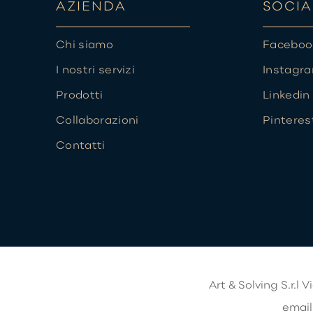
AZIENDA
SOCIA
Chi siamo
Faceboo
I nostri servizi
Instagr
Prodotti
Linkedin
Collaborazioni
Pinteres
Contatti
Art & Solving S.r.l
Vi
email