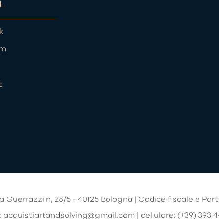
L
k
am
t
a Guerrazzi n, 28/5 - 40125 Bologna | Codice fiscale e Part
:
acquistiartandsolving@gmail.com
|
cellulare:
(+39) 393 4