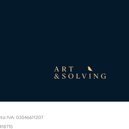
ita IVA: 03546611207
418715